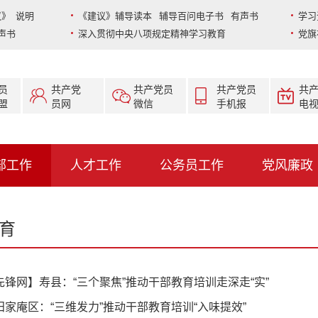
》 说明
《建议》辅导读本 辅导百问电子书 有声书
学习
声书
深入贯彻中央八项规定精神学习教育
党旗
员
共产党
共产党员
共产党员
共
盟
员网
微信
手机报
电
部工作
人才工作
公务员工作
党风廉政
育
先锋网】寿县：“三个聚焦”推动干部教育培训走深走“实”
田家庵区：“三维发力”推动干部教育培训“入味提效”