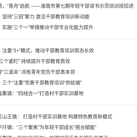
悟，“青舟”启航 ——淮南市第七期年轻干部读书示范培训班综述
：坚持“三招”聚力 激活干部教育培训新动能
：实施“三个一”举措推动干部专业化能力提升
：注重“3+”模式，推动干部教育培训常态长效
“三个紧盯” 持续提升干部教育质效
好“三道关” 淬炼青年党员干部真本领
三个“注重”完善干部教育培训“供给端”
庙集镇：“四线合一”打造村干部实训基地
区山王镇： 打造村干部实训基地 构建特色教育新模式
平圩镇：“三个聚焦”为年轻干部成长“搭台赋能”