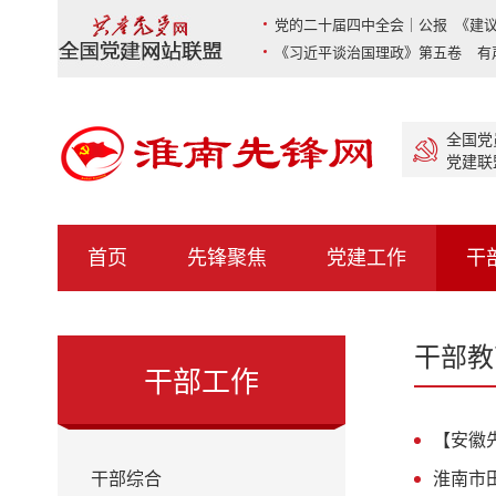
党的二十届四中全会｜公报 《建议
《习近平谈治国理政》第五卷 有
全国党
党建联
首页
先锋聚焦
党建工作
干
干部教
干部工作
【安徽
干部综合
淮南市