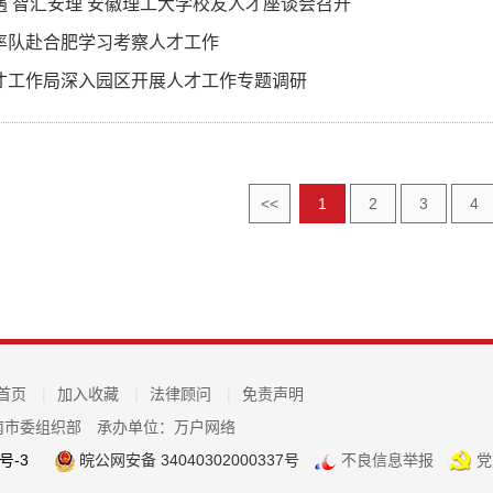
遇 智汇安理 安徽理工大学校友人才座谈会召开
率队赴合肥学习考察人才工作
才工作局深入园区开展人才工作专题调研
<<
1
2
3
4
首页
|
加入收藏
|
法律顾问
|
免责声明
南市委组织部
承办单位：万户网络
号-3
皖公网安备 34040302000337号
不良信息举报
党