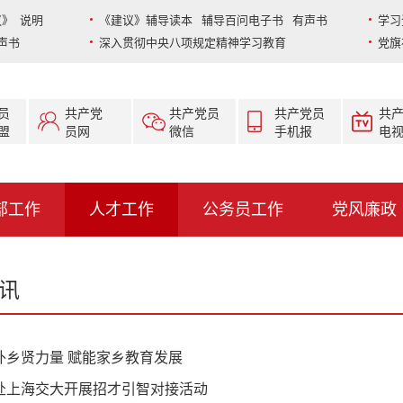
》 说明
《建议》辅导读本 辅导百问电子书 有声书
学习
声书
深入贯彻中央八项规定精神学习教育
党旗
员
共产党
共产党员
共产党员
共
盟
员网
微信
手机报
电
部工作
人才工作
公务员工作
党风廉政
讯
外乡贤力量 赋能家乡教育发展
赴上海交大开展招才引智对接活动