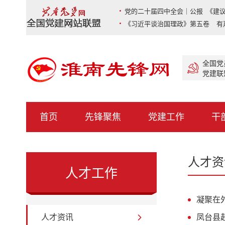
党的二十届四中全会｜公报 《建议
《习近平谈治国理政》第五卷 有
全国党
党建联
首页
先锋聚焦
党建工作
干
人才资
人才工作
凝聚在
人才资讯
凤台县