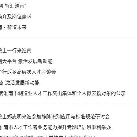
遇 智汇淮南”
简介及岗位需求
南・智造未来
院士一行来淮南
创大平台 激活发展新动能
举行返乡高层次人才座谈会
生态”激活发展新动能
5年度淮南市制造业人才工作突出集体和个人拟表扬对象的公示
院士郑志明来淮参加静脉识别应用与标准规范研讨会
5年淮南市人才工作者业务能力提升专题培训班顺利举办