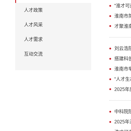
“淮才可
人才政策
淮南市
人才风采
才聚淮
人才需求
刘云浩
互动交流
搭建科
淮南市
“人才
202
中科院
202