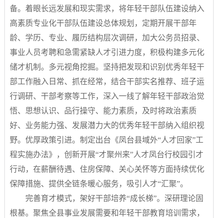
备。着眼长远发展和现实需求，将年轻干部队伍建设纳入
高素质专业化干部队伍建设总体规划，定期开展干部年
龄、学历、专业、履历结构层次调研，加大公务员招录、
事业人员考聘和急需紧缺人才引进力度，积极构建多元化
储才机制。多元视角挖掘。坚持把发现和识别优秀年轻干
部工作融入日常、抓在经常，结合干部实名推荐、班子运
行调研、干部考察等工作，深入一线了解年轻干部政治觉
悟、思想认识、品行操守、能力素质，及时将政治素质
好、业务能力强、发展潜力大的优秀年轻干部纳入组织视
野。优厚政策引进。制定出台《凤台县域外“人才回家”工
程实施办法》，创新开展“才聚州来”人才凤台行校园引才
行动，在薪酬待遇、住房保障、关心关怀等方面持续优化
保障措施、提供全链条暖心服务，吸引人才“汇聚”。
完善育才模式，架好干部培养“成长梯”。深研理论固
根基。聚焦全县事业发展需要和年轻干部教育培训需求，