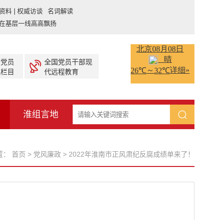
资料 | 权威访谈 名词解读
在基层一线高高飘扬
产党员
全国党员干部现
视栏目
代远程教育
淮组言地
置：
首页
>
党风廉政
>
2022年淮南市正风肃纪反腐成绩单来了！