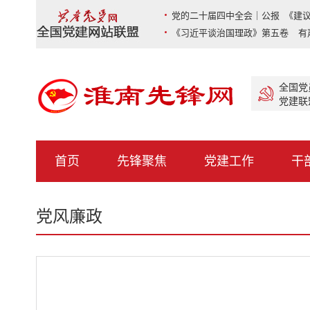
党的二十届四中全会｜公报 《建议
《习近平谈治国理政》第五卷 有
全国党
党建联
首页
先锋聚焦
党建工作
干
党风廉政