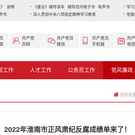
》 说明
《建议》辅导读本 辅导百问电子书 有声书
学习
声书
深入贯彻中央八项规定精神学习教育
党旗
员
共产党
共产党员
共产党员
共
盟
员网
微信
手机报
电
部工作
人才工作
公务员工作
党风廉政
您的位
2022年淮南市正风肃纪反腐成绩单来了！