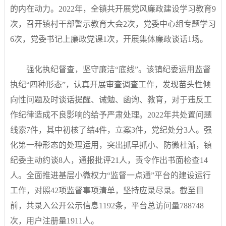
的内在动力。2022年，全镇共开展党风廉政建设学习教育9
次，召开镇村干部警示教育大会2次，党委中心组专题学习
6次，党委书记上廉政党课1次，开展集体廉政谈话1场。
强化执纪督查，坚守廉洁“底线”。该镇纪委运用监督
执纪“四种形态”，认真开展审查调查工作，发现苗头性倾
向性问题及时谈话提醒、诫勉、函询、教育，对于违反工
作纪律造成不良影响的给予严肃处理。2022年共处置问题
线索7件，其中初核了结4件，立案3件，党纪处分3人。强
化第一种形态的处理运用，突出抓早抓小、防微杜渐，镇
纪委主动约谈8人，通报批评21人，责令作出书面检查14
人。全面推进基层小微权力“监督一点通”平台的建设运行
工作，对照42项监督事项清单，坚持应录尽录。截至目
前，共录入公开公示信息1192条，平台总访问量788748
次，用户注册量1911人。