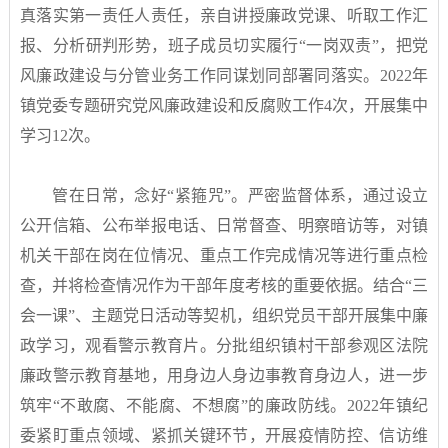
真落实第一责任人责任，亲自讲授廉政党课、听取工作汇
报、分析研判形势，班子成员切实履行“一岗双责”，把党
风廉政建设与分管业务工作同谋划同部署同落实。2022年
镇党委专题研究党风廉政建设和反腐败工作4次，开展集中
学习12次。
管在日常，念好“紧箍咒”。严密监督体系，通过设立
公开信箱、公布举报电话、日常督查、明察暗访等，对镇
机关干部在岗在位情况、重点工作完成情况等进行重点检
查，并将检查情况作为干部年度考核的重要依据。结合“三
会一课”、主题党日活动等契机，组织党员干部开展集中廉
政学习，观看警示教育片。分批组织镇村干部参观区法院
廉政警示教育基地，用身边人身边事教育身边人，进一步
筑牢“不敢腐、不能腐、不想腐”的廉政防线。2022年镇纪
委紧盯重点领域、紧抓关键环节，开展疫情防控、信访维