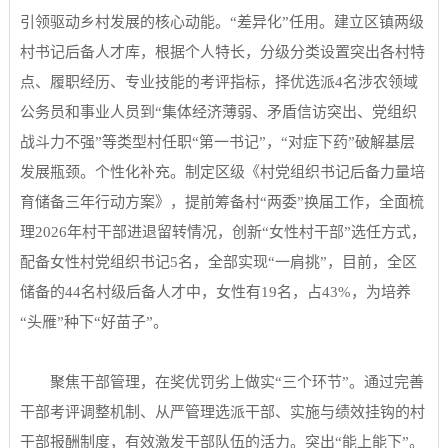
引领驱动乡村发展的核心动能。“差异化”任用。建立区镇两级
村书记后备人才库，根据个人特长，分级分类设置突出各村特
点、履职经历、专业技能的考评指标，择优选派4名涉农领域
公务员和事业人员到“集体经济薄弱、矛盾信访突出、党组织
战斗力不强”等类型村任职“第一书记”，“对症下药”破解基层
发展瓶颈。个性化补充。制定区级《村党组织书记后备力量培
育储备三年行动方案》，提前筹备村“两委”换届工作，全面梳
理2026年村干部进退留转情况，创新“女性村干部”选任方式，
配备女性村党组织书记5名，全部实现“一肩挑”，目前，全区
储备的44名村级后备人才中，女性有19名，占43%，为培养
“头雁”种下“好苗子”。
聚焦干部管理，在奖优罚劣上做实“三个环节”。通过完善
干部考评调整机制、从严管理选派干部、实施与绩效挂钩的村
干部报酬制度，有效激发干部队伍的活力。突出“能上能下”。