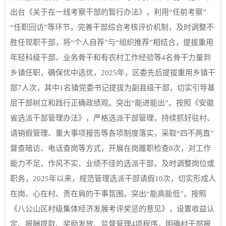
出台《关于在一线考察干部的暂行办法》，利用“任前考察”
“任职回访”等环节，完善干部综合考核评价机制，及时调整不
胜任现职干部，将“个人自荐”与“组织推荐”相结合，提拔重用
年轻科级干部、业务骨干和有农村工作经验等4名骨干力量到
乡镇任职，确保优中选优，2025年，区委先后提拔重用乡镇干
部7人次，其中1名镇党委书记提拔为副县级干部，切实引导基
层干部树立和践行正确政绩观。突出“能进能出”。按照《安徽
省选派干部管理办法》，严格选派干部管理，持续抓好驻村、
请销假管理、重大事项报告等各项制度落实，采取“四不两直”
督查暗访、电话查岗等方式，开展在岗履职检查8次，对工作
能力不足、作风不实、业绩不佳的选派干部，及时调整岗位或
职务，2025年以来，规范管理选派干部请假10次，切实形成人
在岗、心在村、责在肩的干事氛围。突出“能高能低”。按照
《八公山区村级集体经济发展考评奖惩的意见》，设置收益认
定、报酬提取、奖励发放、监督管理4项程序，明确村干部报