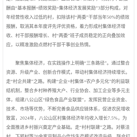
酬由“基本报酬+绩效奖励+集体经济发展奖励”3部分构成，对
年经营性收入过低的村，扣除该村“两委”干部当年50%的绩效
报酬，取消其本年度评先评优资格，着力形成村集体经济增
收、村干部报酬增长、村“两委”班子成员稳定的正向叠加效
应，以精准激励点燃村干部干事创业热情。
聚焦集体经济，在实践操作上明确“三条路径”。通过整合
资源、升级产业、创新合作模式，带动村集体经济持续增长。
走“村企共建”之路。构建“企业+村集体+农户多元化”的利益联
结机制，整合乡村种养殖大户、行业协会、加工企业等多元主
体，组建八公山区“绿色食品产业联盟”，发挥民营企业资金、
技术、市场等优势，不断完善食品供应链体系，促进农民增收
致富，2024年，八公山区村集体经济年均收入增长7.5%，为
全面推进乡村振兴奠定产业基础。走“村村联建”之路。对蔡洼
村、下郢村等70余家豆制品小作坊生产模式改造升级，联合打