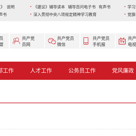
》 说明
《建议》辅导读本 辅导百问电子书 有声书
学习
声书
深入贯彻中央八项规定精神学习教育
党旗
员
共产党
共产党员
共产党员
共
盟
员网
微信
手机报
电
部工作
人才工作
公务员工作
党风廉政