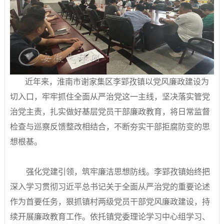
近年来，淮南市谢家集区李郢孜镇以党风廉政建设为
切入口，牢牢抓住全面从严治党这一主线，坚决落实管党
治党主责，扎实做好基层党员干部廉政教育，将日常监督
检查与巡察反馈整改相结合，不断夯实干部拒腐防变的思
想根基。
强化党建引领，筑牢廉洁思想防线。李郢孜镇始终把
深入学习贯彻习近平总书记关于全面从严治党的重要论述
作为首要任务，狠抓镇村两级党员干部党风廉政建设，持
续开展廉政教育工作。依托镇党委理论学习中心组学习、