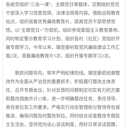
各级党组织“三会一课”、主题党日等载体，定期组织党员
干部深入学习党章党规、法律法规等内容。借助远程教育
站点，组织观看优秀廉政教育片，提高党员干部思想觉
悟。以“主题党日+”为契机，组织参观爱国主义教育基地，
同时制定警示教育学习计划，组织各村（社区）党组织开
展专题学习。今年以来，镇党委听取党风廉政建设工作汇
报2次，观看廉政教育片5次，组织开展专题学习2次。
狠抓问题导向，筑牢严明纪律防线。镇党委把巡察整
改作为全面从严治党的重要抓手，积极履行整改主体责
任，召开专题会议，针对反馈的问题制定切实有力的方案
和整改措施共计13条，进一步明确整改任务、责任领导、
责任单位及工作要求。严格实行动态管理和分管领导包保
推进，确保问题及时整改到位。同时结合巡查整改专题民
主生活会，坚持党内谈心谈话制度，用好日常谈话提醒，