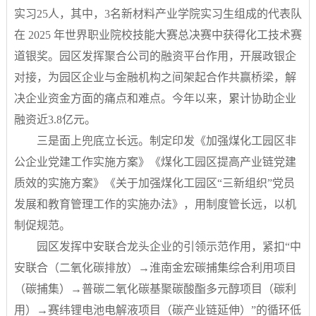
实习25人，其中，3名新材料产业学院实习生组成的代表队
在 2025 年世界职业院校技能大赛总决赛中获得化工技术赛
道银奖。园区发挥聚合公司的融资平台作用，开展政银企
对接，为园区企业与金融机构之间架起合作共赢桥梁，解
决企业资金方面的痛点和难点。今年以来，累计协助企业
融资近3.8亿元。
三是面上兜底立长远。制定印发《加强煤化工园区非
公企业党建工作实施方案》《煤化工园区提高产业链党建
质效的实施方案》《关于加强煤化工园区“三新组织”党员
发展和教育管理工作的实施办法》，用制度管长远，以机
制促规范。
园区发挥中安联合龙头企业的引领示范作用，紧扣“中
安联合（二氧化碳排放）→淮南金宏碳捕集综合利用项目
（碳捕集）→普碳二氧化碳基聚碳酸酯多元醇项目（碳利
用）→赛纬锂电池电解液项目（碳产业链延伸）”的循环低