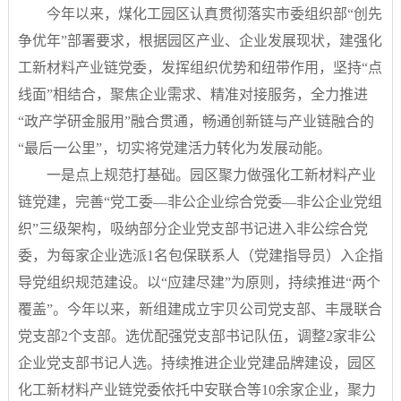
今年以来，煤化工园区认真贯彻落实市委组织部“创先
争优年”部署要求，根据园区产业、企业发展现状，建强化
工新材料产业链党委，发挥组织优势和纽带作用，坚持“点
线面”相结合，聚焦企业需求、精准对接服务，全力推进
“政产学研金服用”融合贯通，畅通创新链与产业链融合的
“最后一公里”，切实将党建活力转化为发展动能。
一是点上规范打基础。园区聚力做强化工新材料产业
链党建，完善“党工委—非公企业综合党委—非公企业党组
织”三级架构，吸纳部分企业党支部书记进入非公综合党
委，为每家企业选派1名包保联系人（党建指导员）入企指
导党组织规范建设。以“应建尽建”为原则，持续推进“两个
覆盖”。今年以来，新组建成立宇贝公司党支部、丰晟联合
党支部2个支部。选优配强党支部书记队伍，调整2家非公
企业党支部书记人选。持续推进企业党建品牌建设，园区
化工新材料产业链党委依托中安联合等10余家企业，聚力