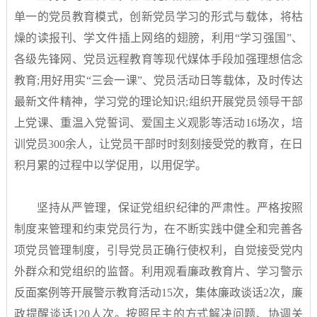
单一的党员教育模式，创新党员学习的形式与载体，将枯
燥的读报刊、学文件插上网络的翅膀，利用“学习强国”、
各级先锋网、党员远程教育等现代媒体手段加强理想信念
教育;用好用实“三会一课”、党员活动日等载体，及时传达
最新文件精神，学习党的理论知识;组织开展党员领导干部
上党课、重温入党誓词、爱国主义观影等活动16场次，培
训党员300余人，让党员干部时时刻刻接受党的教育，在日
积月累的过程中以学促用，以用促学。
坚持从严管理，保证党组织纪律的严肃性。严格按照
制度来管理和约束党员行为，在不断实践中健全和完善各
项党员管理制度，引导党员正确行使权利，自觉接受党内
外群众和党组织的监督。利用观看廉政教育片、学习警示
反面案例等开展警示教育活动15次，集体廉政谈话2次，廉
政提醒谈话120人次。按照民主的方式解决问题、协调关