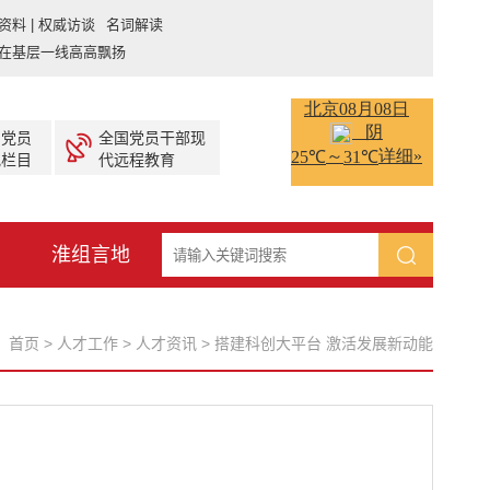
资料 | 权威访谈 名词解读
在基层一线高高飘扬
产党员
全国党员干部现
视栏目
代远程教育
淮组言地
：
首页
>
人才工作
>
人才资讯
>
搭建科创大平台 激活发展新动能