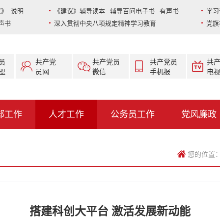
》 说明
《建议》辅导读本 辅导百问电子书 有声书
学习
声书
深入贯彻中央八项规定精神学习教育
党旗
员
共产党
共产党员
共产党员
共
盟
员网
微信
手机报
电
部工作
人才工作
公务员工作
党风廉政
您的位置
搭建科创大平台 激活发展新动能