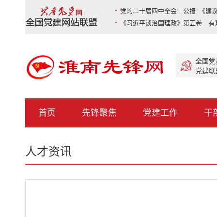
党的二十届四中全会｜公报 《建议
《习近平谈治国理政》第五卷 有
全国党
党建联
首页
先锋聚焦
党建工作
干
人才资讯