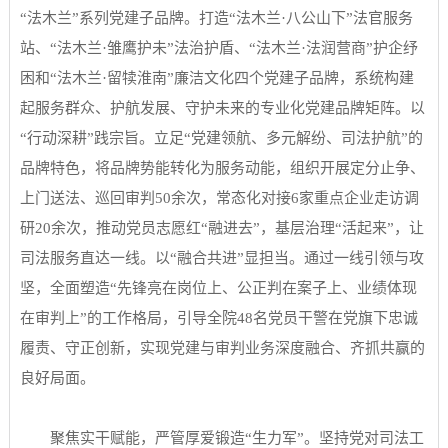
“法木兰”系列党建子品牌。打造“法木兰·八公山下”法官服务
站、“法木兰·雏鹰护未”法治护盾、“法木兰·法润营商”护企纾
困和“法木兰·留犊淮南”廉洁文化四个党建子品牌，系统构建
起服务群众、护航发展、守护未来的专业化党建品牌矩阵。以
“行动深耕”践宗旨。立足“党建领航、多元解纷、司法护航”的
品牌特色，将品牌势能转化为服务动能，组织开展定分止争、
上门送法、巡回审判50余次，常态化对接6家重点企业走访调
研20余次，推动党员志愿红“融进去”，基层治理“活起来”，让
司法服务直达一线。以“融合共进”显担当。通过一线引领与攻
坚，全面塑造“先锋亮在岗位上、公正判在案子上、业绩体现
在审判上”的工作格局，引导全院48名党员干警在党旗下忠诚
履责、守正创新，实现党建与审判业务深度融合、齐抓共赢的
良好局面。
聚焦实干赋能，严管厚爱锻造“生力军”。坚持党对司法工