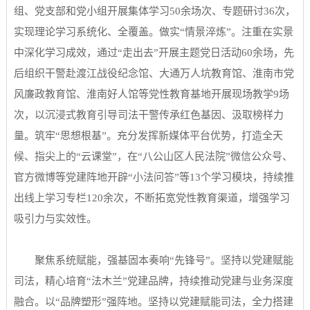
组、党支部和党小组开展集体学习50余场次、专题研讨36次，
实现理论学习系统化、全覆盖。做实“情景淬炼”。注重在实景
中深化学习成效，通过“走出去”开展主题党日活动60余场，先
后组织干警赴渡江战役纪念馆、大通万人坑教育馆、淮南市党
风廉政教育馆、淮南好人馆等党性教育基地开展现场教学9场
次，以沉浸式教育引导司法干警传承红色基因、汲取榜样力
量。筑牢“思想根基”。充分发挥新媒体平台优势，打造全天
候、指尖上的“云课堂”，在“八公山区人民法院”微信公众号、
官方微博等党建阵地开辟“小法问答”等13个学习模块，持续推
出线上学习专栏120余次，不断拓宽党性教育渠道，增强学习
吸引力与实效性。
聚焦系统赋能，强基固本奏响“先锋号”。坚持以党建赋能
司法，精心培育“法木兰”党建品牌，持续推动党建与业务深度
融合。以“品牌塑形”强阵地。坚持以党建赋能司法，全力搭建