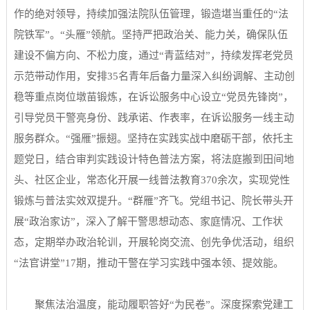
作的绝对领导，持续加强法院队伍管理，锻造堪当重任的“法
院铁军”。“头雁”领航。坚持严把政治关、能力关，确保队伍
建设不偏方向、不松力度，通过“青蓝结对”，持续发挥老党员
示范带动作用，安排35名青年后备力量深入纠纷调解、主动创
稳等重点岗位墩苗锻炼，在诉讼服务中心设立“党员先锋岗”，
引导党员干警亮身份、践承诺、作表率，在诉讼服务一线主动
服务群众。“强雁”振翅。坚持在实践实战中磨砺干部，依托主
题党日，结合审判实践设计特色普法方案，将法庭搬到田间地
头、社区企业，常态化开展一线普法教育370余次，实现党性
锻炼与普法实效双提升。“群雁”齐飞。党组书记、院长带头开
展“政治家访”，深入了解干警思想动态、家庭情况、工作状
态，定期举办政治轮训，开展轮岗交流、创先争优活动，组织
“法官讲堂”17期，推动干警在学习实践中强本领、提效能。
聚焦法治温度，能动履职答好“为民卷”。深度探索党建工