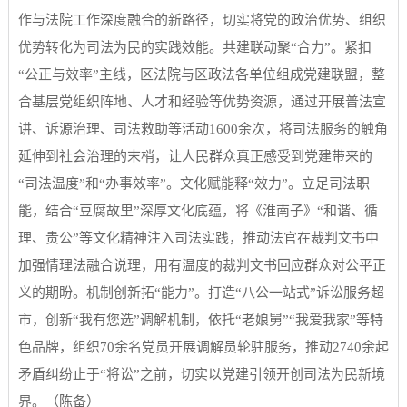
作与法院工作深度融合的新路径，切实将党的政治优势、组织
优势转化为司法为民的实践效能。共建联动聚“合力”。紧扣
“公正与效率”主线，区法院与区政法各单位组成党建联盟，整
合基层党组织阵地、人才和经验等优势资源，通过开展普法宣
讲、诉源治理、司法救助等活动1600余次，将司法服务的触角
延伸到社会治理的末梢，让人民群众真正感受到党建带来的
“司法温度”和“办事效率”。文化赋能释“效力”。立足司法职
能，结合“豆腐故里”深厚文化底蕴，将《淮南子》“和谐、循
理、贵公”等文化精神注入司法实践，推动法官在裁判文书中
加强情理法融合说理，用有温度的裁判文书回应群众对公平正
义的期盼。机制创新拓“能力”。打造“八公一站式”诉讼服务超
市，创新“我有您选”调解机制，依托“老娘舅”“我爱我家”等特
色品牌，组织70余名党员开展调解员轮驻服务，推动2740余起
矛盾纠纷止于“将讼”之前，切实以党建引领开创司法为民新境
界。（陈备）