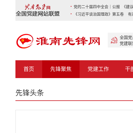
党的二十届四中全会｜公报 《建议
《习近平谈治国理政》第五卷 有
全国党
党建联
首页
先锋聚焦
党建工作
干
先锋头条