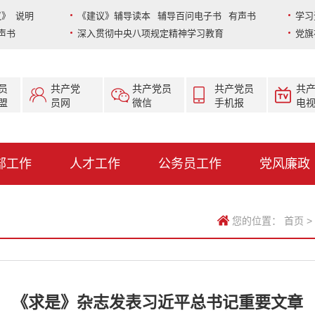
》 说明
《建议》辅导读本 辅导百问电子书 有声书
学习
声书
深入贯彻中央八项规定精神学习教育
党旗
员
共产党
共产党员
共产党员
共
盟
员网
微信
手机报
电
部工作
人才工作
公务员工作
党风廉政
您的位置：
首页
>
《求是》杂志发表习近平总书记重要文章